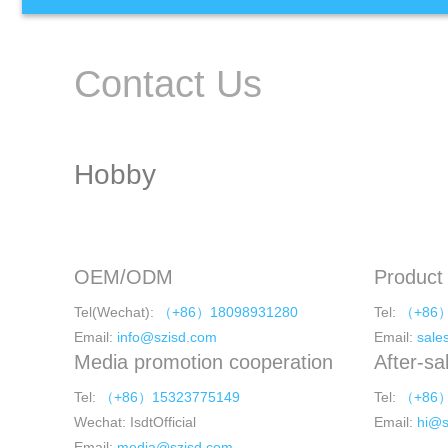
Contact Us
Hobby
OEM/ODM
Product 
Tel(Wechat):
（+86）18098931280
Tel:
（+86）
Email:
info@szisd.com
Email:
sale
Media promotion cooperation
After-sa
Tel:
（+86）15323775149
Tel:
（+86）
Wechat: IsdtOfficial
Email:
hi@s
Email:
media@szisd.com