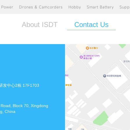
e Power
Drones & Camcorders
Hobby
Smart Battery
Supp
About ISDT
Contact Us
心2栋 17F1703
 Road, Block 70, Xingdong
g, China