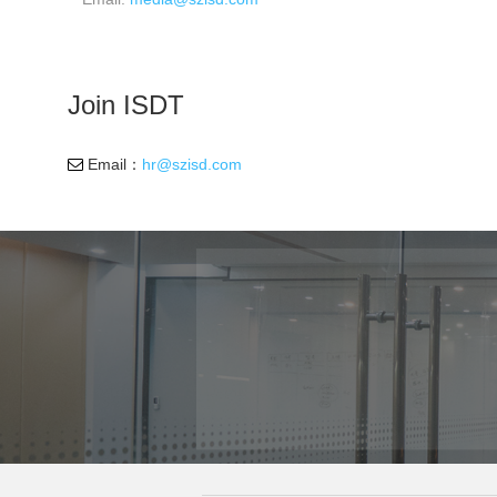
Join ISDT
Email：
hr@szisd.com