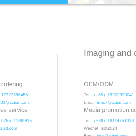
Imaging and 
ordering
OEM/ODM
17727596455
Tel:
（+86）19902929041
s01@szisd.com
Email:
tobox@szisd.com
les service
Media promotion c
0755-27399915
Tel:
（+86）18114751018
zisd.com
Wechat: isdt2024
Email:
jack@szisd.com