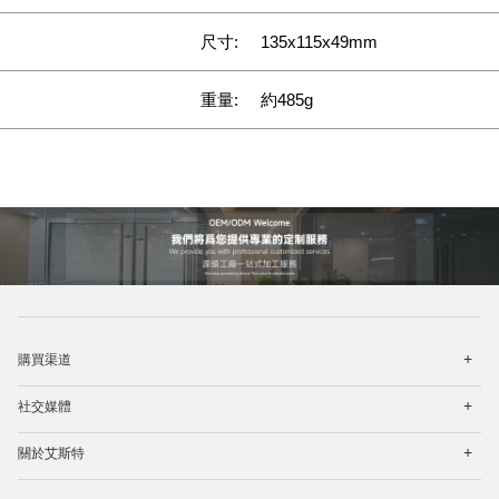
尺寸:
135x115x49mm
重量:
約485g
打
購買渠道
开
菜
打
单
社交媒體
开
菜
打
单
關於艾斯特
开
菜
单