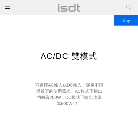
打开菜单
关闭菜单
Buy
AC/DC 雙模式
可選擇AC輸入或DC輸入，滿足不同
場景下的使用需求。AC模式下輸出
功率為200W，DC模式下輸出功率
為500Wx2。