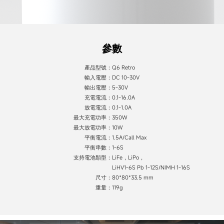
參數
產品型號：
Q6 Retro
輸入電壓：
DC 10-30V
輸出電壓：
5-30V
充電電流：
0.1-16.0A
放電電流：
0.1-1.0A
最大充電功率：
350W
最大放電功率：
10W
平衡電流：
1.5A/Call Max
平衡串數：
1-6S
支持電池類型：
LiFe，LiPo，
LiHV1-6S Pb 1-12S/NIMH 1-16S
尺寸：
80*80*33.5 mm
重量：
119g