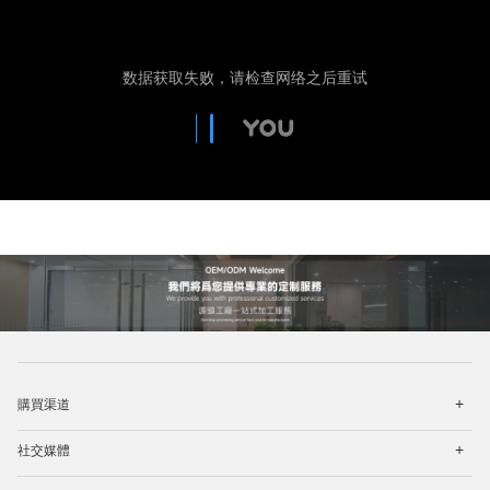
打
購買渠道
开
菜
打
单
社交媒體
开
菜
打