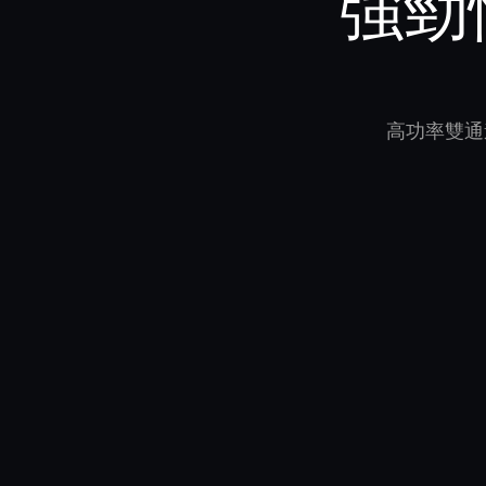
強勁
高功率雙通