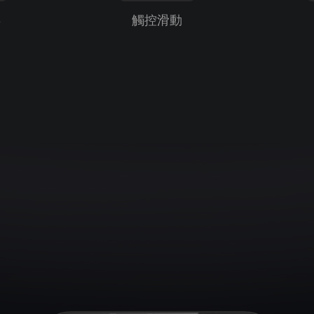
屏
觸控滑動