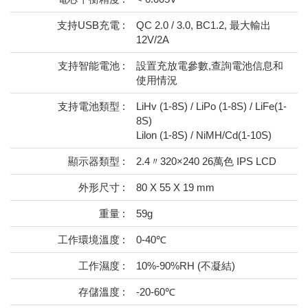
支持USB充電 :
QC 2.0 / 3.0, BC1.2, 最大輸出
12V/2A
支持智能電池 :
設置充放電參數,查詢電池信息和
使用情況
支持電池類型 :
LiHv (1-8S) / LiPo (1-8S) / LiFe(1-
8S)
Lilon (1-8S) / NiMH/Cd(1-10S)
顯示器類型 :
2.4〃320×240 26萬色 IPS LCD
外形尺寸 :
80 X 55 X 19 mm
重量 :
59g
工作環境溫度 :
0-40℃
工作濕度 :
10%-90%RH (不凝結)
存儲溫度 :
-20-60℃