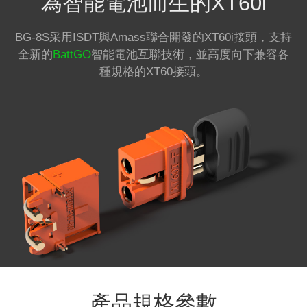
為智能電池而生的XT60i
BG-8S采用ISDT與Amass聯合開發的XT60i接頭，支持
全新的
BattGO
智能電池互聯技術，並高度向下兼容各
種規格的XT60接頭。
產品規格參數