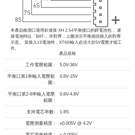
本產品檢測口適用於連接 XH 2.54平衡接口的鋰電池包， 連
接電池時以「BAT-」作對齊，上圖演示平衡插頭插入的對齊
示意。 當接入1S電池時，XT60i輸入必須大於5V電壓才能工
作。
產品規格
工作電壓範圍 :
5.0V-36V
平衡口第1串輸入電壓範
0.8V-15V
圍 :
平衡口第2-8串輸入電壓
0.8V-4.8V
範圍 :
支持電芯串數:
1-8S
電壓測量精度 :
±0.005V @ 4.2V
電芯平衡精度 :
< 0.005V