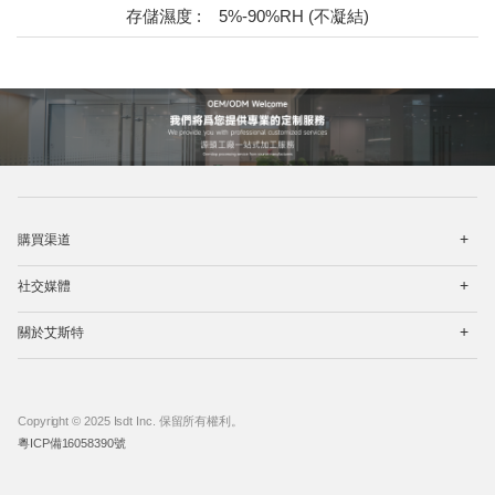
存儲濕度 :
5%-90%RH (不凝結)
打
購買渠道
开
菜
打
单
社交媒體
开
菜
打
单
關於艾斯特
开
菜
单
Copyright © 2025 Isdt Inc. 保留所有權利。
粵ICP備16058390號