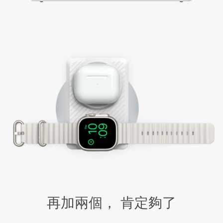
再加兩個， 肯定夠了