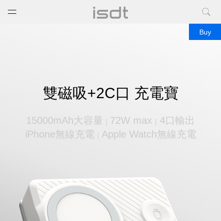
打开菜单
关闭菜单
Buy
Affordable
power bank
雙磁吸+2C口 充電寶
with USB-
15000mAh大容量
72W max
4口輸出
｜
|
iPhone無線充電
Apple Watch無線充電
｜
C.Best
portable