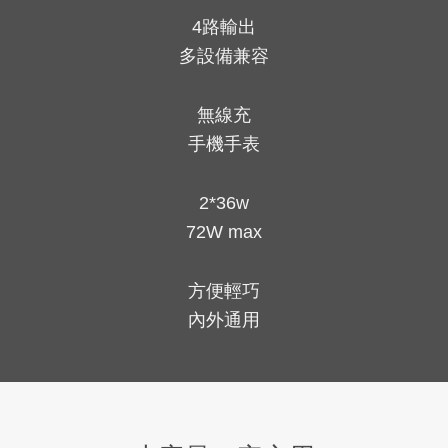
4路輸出
power bank
多設備兼容
for hiking.
無線充
手機手表
2*36w
72W max
方便輕巧
內外通用