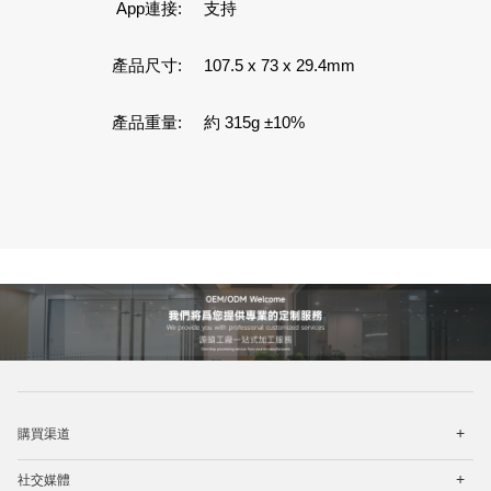
App連接:
支持
產品尺寸:
107.5 x 73 x 29.4mm
產品重量:
約 315g ±10%
Best portable power bank for travel.High capacity power bank for laptops.Lightweight power
bank for hiking.Affordable power bank with USB-C.
購買渠道
社交媒體