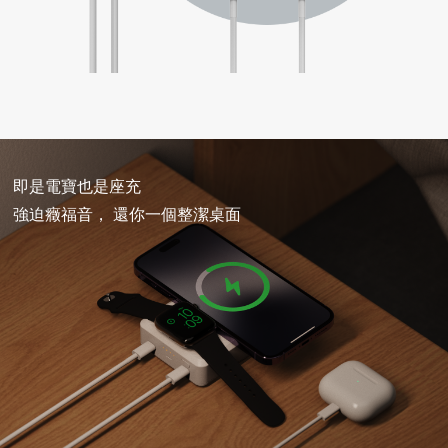
即是電寶也是座充
強迫癥福音， 還你一個整潔桌面