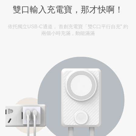
雙口輸入充電寶，那才快啊！
依托獨立USB-C通道， 首創充電寶「雙C口平行自充” 約
兩個小時充滿，動能滿滿