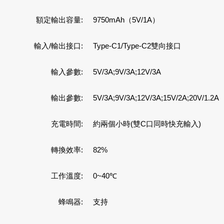
額定輸出容量:
9750mAh（5V/1A）
輸入/輸出接口:
Type-C1/Type-C2雙向接口
輸入參數:
5V/3A;9V/3A;12V/3A
輸出參數:
5V/3A;9V/3A;12V/3A;15V/2A;20V/1.2A
充電時間:
約兩個小時(雙C口同時快充輸入)
轉換效率:
82%
工作溫度:
0~40℃
蜂鳴器:
支持