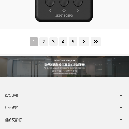
1
2
3
4
5
打
購買渠道
开
菜
打
单
社交媒體
开
菜
打
单
關於艾斯特
开
菜