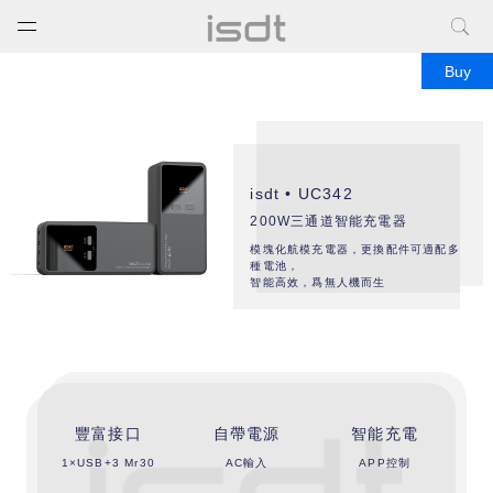
打开菜单
关闭菜单
Buy
isdt • UC342
200W三通道智能充電器
模塊化航模充電器，更換配件可適配多
種電池，
智能高效，爲無人機而生
豐富接口
自帶電源
智能充電
1×USB+3 Mr30
AC輸入
APP控制