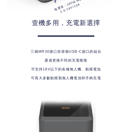
每通道：180W Max
2.5-18V/10A
壹機多用，充電新選擇
三個MR30接口加壹個USB-C接口的組合
通過更換不同的充電模塊
可支持18V以下的各種無人機、航模電池
可爲大多數航模類無人機電池和手柄充電