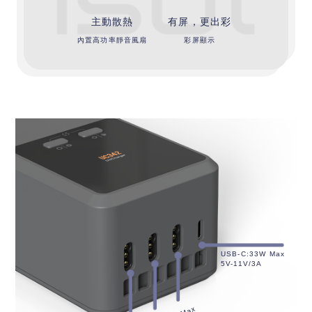
主動散熱
有屏，更出彩
內置高功率靜音風扇
彩屏顯示
USB-C:33W Max
5V-11V/3A