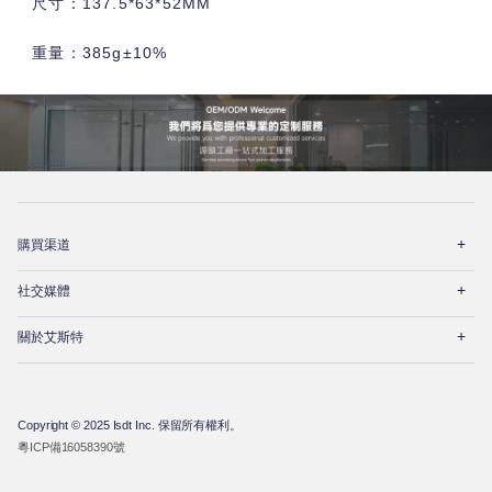
尺寸：137.5*63*52MM
重量：385g±10%
打
購買渠道
开
菜
打
单
社交媒體
开
菜
打
单
關於艾斯特
开
菜
单
Copyright © 2025 Isdt Inc. 保留所有權利。
粵ICP備16058390號