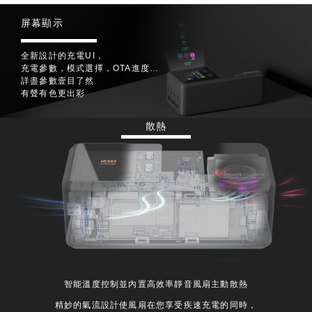
屏幕顯示
全新設計的充電UI，
充電參數，模式選擇，OTA進度…
詳盡參數壹目了然
有聲有色更出彩
散熱
智能溫度控制並內置高效率靜音風扇主動散熱
精妙的氣流設計使風扇在您享受疾速充電的同時，