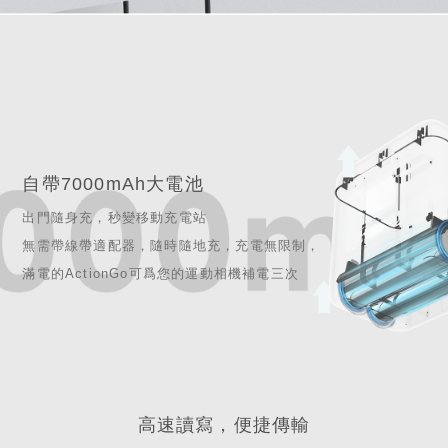
自帶7000mAh大電池
出門隨身充，秒變移動充電站
無需帶線帶適配器，隨時隨地充，充電無限制，
滿電的ActionGo可爲您的運動相機補電三次
高速讀寫，便捷傳輸