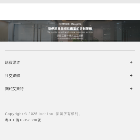
Best portable power bank for travel.High capacity power bank for
laptops.Lightweight power bank for hiking.Affordable power bank with USB-C
打
購買渠道
开
菜
打
单
社交媒體
开
菜
打
单
關於艾斯特
开
菜
单
Copyright © 2025 Isdt Inc. 保留所有權利。
粵ICP備16058390號