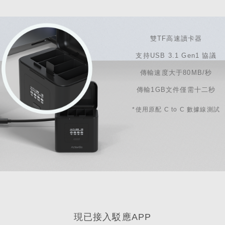
雙TF高速讀卡器
支持USB 3.1 Gen1 協議
傳輸速度大于80MB/秒
傳輸1GB文件僅需十二秒
*使用原配 C to C 數據線測試
現已接入駁應APP