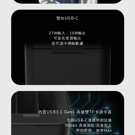
雙向USB-C
27W輸入，10W輸出
可當充電寶輸出
也可讀卡傳輸數據
內置USB3.1 Gen1 高速雙TF卡讀卡器
支持USB-C連接外部設備
5Gbps 高速讀取/高速寫入
即拍即用，效率Max