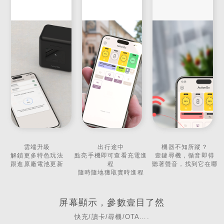
雲端升級
出行途中
機器不知所蹤？
解鎖更多特色玩法
點亮手機即可查看充電進
壹鍵尋機，循音即得
跟進原廠電池更新
程
聽著聲音，找到它在哪
隨時隨地獲取實時進程
屏幕顯示，參數壹目了然
快充/讀卡/尋機/OTA….