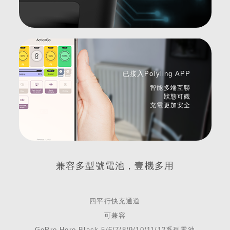
已接入Polyling APP
智能多端互聯
狀態可觀
充電更加安全
兼容多型號電池，壹機多用
四平行快充通道
可兼容
GoPro Hero Black 5/6/7/8/9/10/11/12系列電池