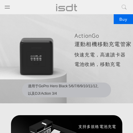
打开菜单
关闭菜单
Buy
Best portable power bank
for travel.High capacity
ActionGo
運動相機移動充電管家
power bank for
快速充電，高速讀卡器
laptops.Lightweight power
電池收納，移動充電
bank for hiking.Affordable
power bank with USB-C
適用于GoPro Hero Black 5/6/7/8/9/10/11/12,
以及DJI Action 3/4
支持多規格電池充電