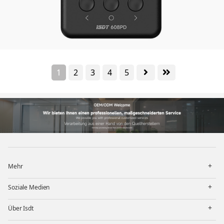
1
2
3
4
5
打
Mehr
开
菜
打
单
Soziale Medien
开
菜
打
单
Über Isdt
开
菜