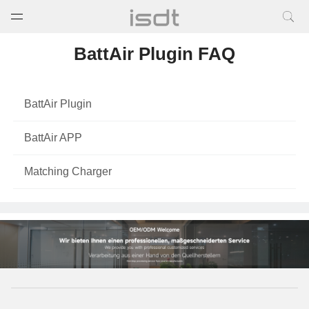
打开菜单
关闭菜单
BattAir Plugin FAQ
BattAir Plugin
BattAir APP
Matching Charger
打