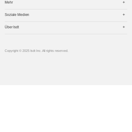
Mehr
开
菜
打
单
Soziale Medien
开
菜
打
单
Über Isdt
开
菜
单
Copyright © 2025 Isdt Inc. All rights reserved.