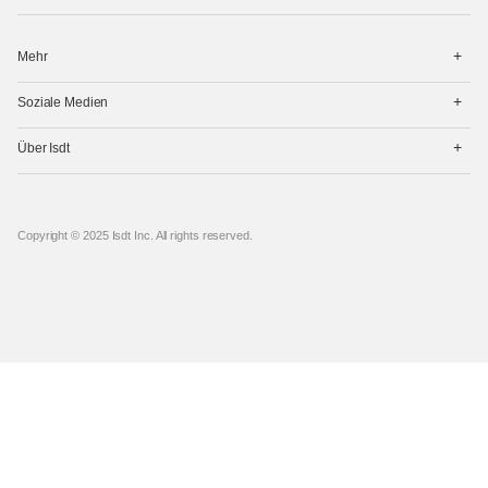
打
Mehr
开
菜
打
单
Soziale Medien
开
菜
打
单
Über Isdt
开
菜
单
Copyright © 2025 Isdt Inc. All rights reserved.